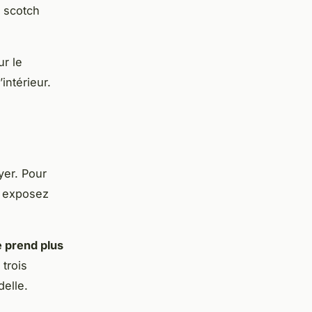
u scotch
ur le
intérieur.
yer. Pour
et exposez
e prend plus
 trois
delle.