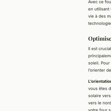
Avec ce fou
en utilisan
vie à des ma
technologie
Optimiser
Il est cruci
principalem
soleil. Pour
l’orienter d
L’orientati
vous êtes d
solaire ver
vers le nor
votre four s