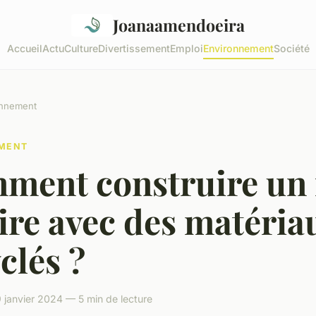
Joanaamendoeira
Accueil
Actu
Culture
Divertissement
Emploi
Environnement
Société
onnement
MENT
ment construire un 
ire avec des matéria
clés ?
 janvier 2024 — 5 min de lecture