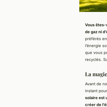
Vous êtes-v
de gaz ni d’
préférés en
l’énergie so
que vous po
recyclés. Su
La magie 
Avant de no
instant pou
solaire est 
créer de l’é