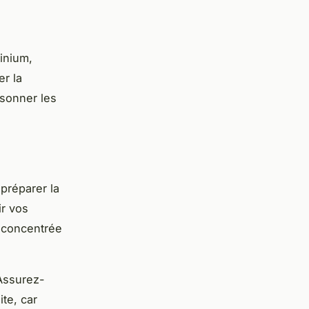
inium,
er la
risonner les
 préparer la
ir vos
t concentrée
Assurez-
ite, car