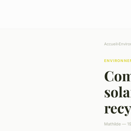
Accueil
›
Envir
ENVIRONNE
Com
sola
recy
Mathilde — 19