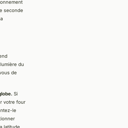
ironnement
ne seconde
la
end
 lumière du
-vous de
globe.
Si
r votre four
entez-le
tionner
a latitude