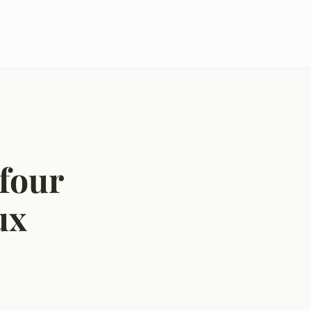
four
ux