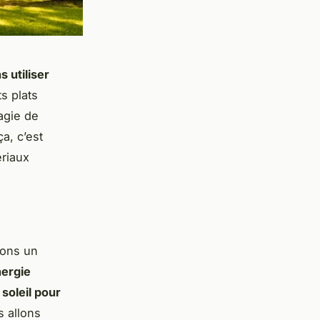
 utiliser
s plats
agie de
a, c’est
ériaux
nons un
nergie
 soleil pour
s allons