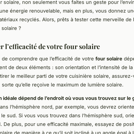
r solaire, non seulement vous faites un geste pour l’env
t une énergie renouvelable, mais en plus, vous donnez u
tériaux recyclés. Alors, prêts à tester cette merveille de 
 solaire ?
 l’efficacité de votre four solaire
al de comprendre que l’efficacité de votre
four solaire
dép
ent de deux éléments : son orientation et l’intensité de la
 tirer le meilleur parti de votre cuisinière solaire, assurez
e sorte qu’elle reçoive le maximum de lumière solaire.
on idéale dépend de l’endroit où vous vous trouvez sur le 
ans l’hémisphère nord, par exemple, vous devrez oriente
s le sud. Si vous vous trouvez dans l’hémisphère sud, ori
d. De plus, pour une efficacité maximale, essayez de posi
olaire de manière à ce qu’il soit incliné à un angle égal à l