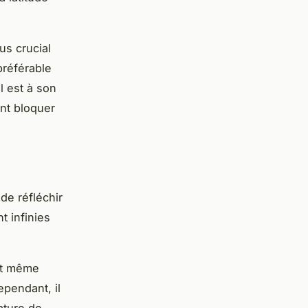
us crucial
préférable
l est à son
ent bloquer
de réfléchir
t infinies
 et même
ependant, il