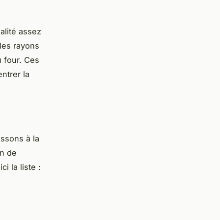
alité assez
 les rayons
u four. Ces
ntrer la
ssons à la
in de
 la liste :