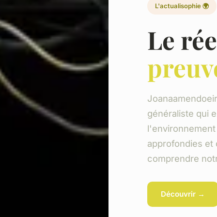
L'actualisophie 🌍
Le rée
preuv
Joanaamendoeira
généraliste qui ex
l'environnement 
approfondies et 
comprendre not
Découvrir →