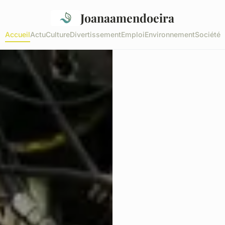
Joanaamendoeira
Accueil
Actu
Culture
Divertissement
Emploi
Environnement
Société