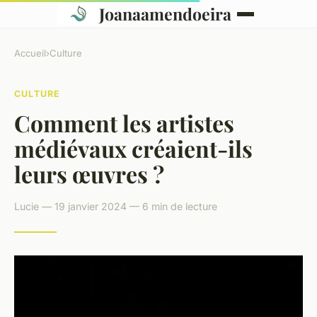
Joanaamendoeira
Accueil
›
Culture
CULTURE
Comment les artistes
médiévaux créaient-ils
leurs œuvres ?
Lucie — 19 janvier 2024 — 6 min de lecture