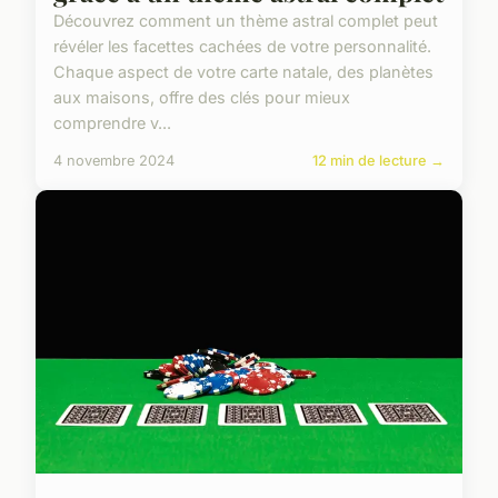
Découvrez comment un thème astral complet peut
révéler les facettes cachées de votre personnalité.
Chaque aspect de votre carte natale, des planètes
aux maisons, offre des clés pour mieux
comprendre v...
4 novembre 2024
12 min de lecture →