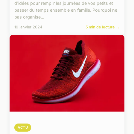
d'idées pour remplir les journées de vos petits et
passer du temps ensemble en famille. Pourquoi ne
pas organise...
19 janvier 2024
5 min de lecture →
ACTU