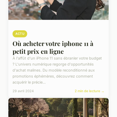
ACTU
Où acheter votre iphone 11 à
petit prix en ligne
À l'affût d'un iPhone 11 sans ébranler votre budget
? L'univers numérique regorge d'opportunités
d'achat malines. Du modèle reconditionné aux
promotions éphémères, découvrez comment
acquérir le précie...
29 avril 2024
2 min de lecture →