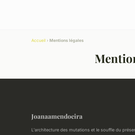
Accueil
›
Mentions légales
Mention
Joanaamendoeira
L'architecture des mutations et le souffle du prése