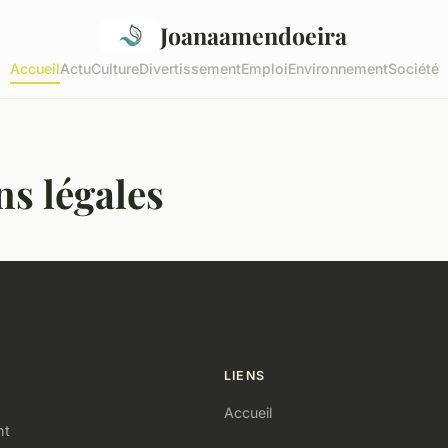
Joanaamendoeira
Accueil
Actu
Culture
Divertissement
Emploi
Environnement
Société
s légales
LIENS
Accueil
nt